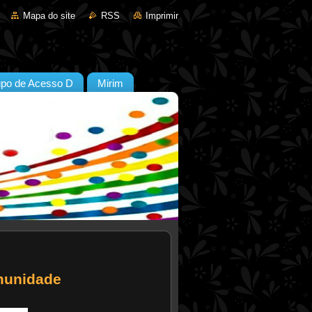
Mapa do site
RSS
Imprimir
po de Acesso D
Mirim
omunidade