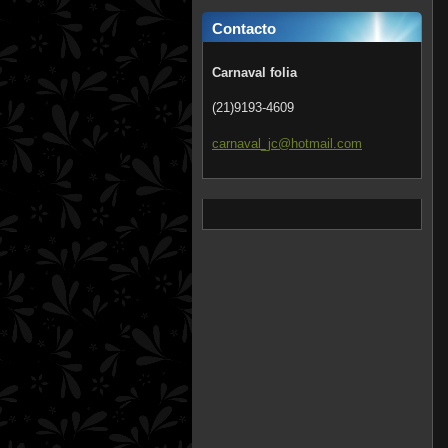
Contacto
Carnaval folia
(21)9193-4609
carnaval
_jc@hotm
ail.com