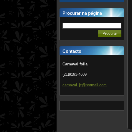
Procurar na página
Contacto
Carnaval folia
(21)9193-4609
carnaval
_jc@hotm
ail.com