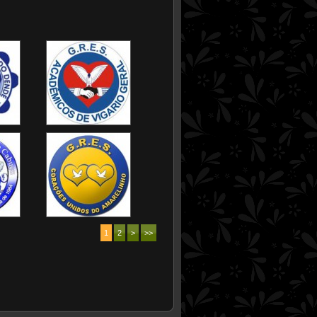
1
2
>
>>